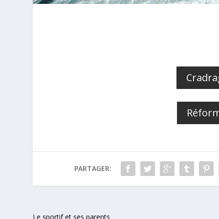
Cradra
Réform
PARTAGER:
Le sportif et ses parents