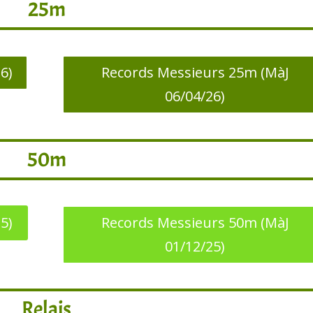
25m
6)
Records Messieurs 25m (MàJ
06/04/26)
50m
5)
Records Messieurs 50m (MàJ
01/12/25)
Relais