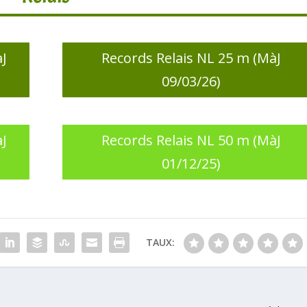
àJ
Records Relais NL 25 m (MàJ
09/03/26)
àJ
Records Relais NL 50 m (MàJ
01/12/25)
TAUX: