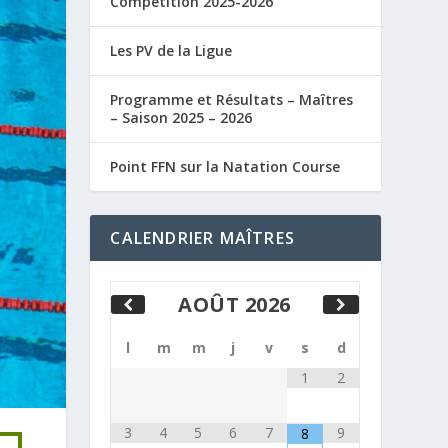
Compétition 2025-2026
Les PV de la Ligue
Programme et Résultats – Maîtres
– Saison 2025 – 2026
Point FFN sur la Natation Course
CALENDRIER MAÎTRES
AOÛT
2026
l
m
m
j
v
s
d
1
2
3
4
5
6
7
9
8