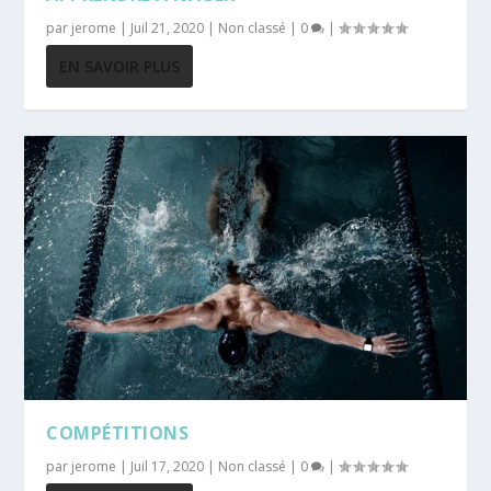
par
jerome
|
Juil 21, 2020
|
Non classé
|
0
|
EN SAVOIR PLUS
COMPÉTITIONS
par
jerome
|
Juil 17, 2020
|
Non classé
|
0
|