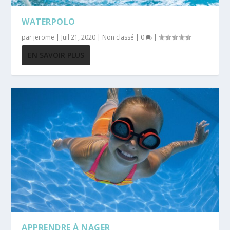
WATERPOLO
par
jerome
|
Juil 21, 2020
|
Non classé
|
0
|
EN SAVOIR PLUS
APPRENDRE À NAGER