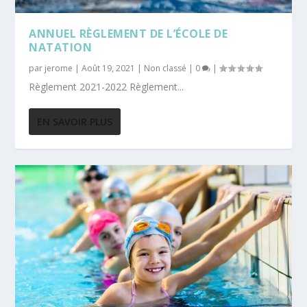
ANNUEL RÈGLEMENT DE L’ÉCOLE DE
NATATION
par
jerome
|
Août 19, 2021
|
Non classé
|
0
|
Règlement 2021-2022 Règlement...
EN SAVOIR PLUS