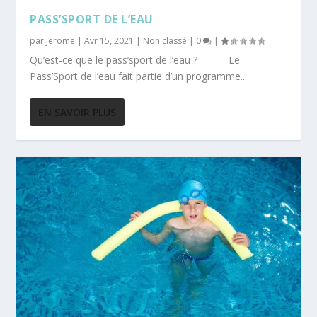
PASS’SPORT DE L’EAU
par
jerome
|
Avr 15, 2021
|
Non classé
|
0
|
Qu’est-ce que le pass’sport de l’eau ? Le
Pass’Sport de l’eau fait partie d’un programme...
EN SAVOIR PLUS