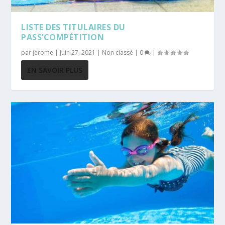
LISTE DES TITULAIRES DU
PASS’COMPÉTITION
par
jerome
|
Juin 27, 2021
|
Non classé
|
0
|
EN SAVOIR PLUS